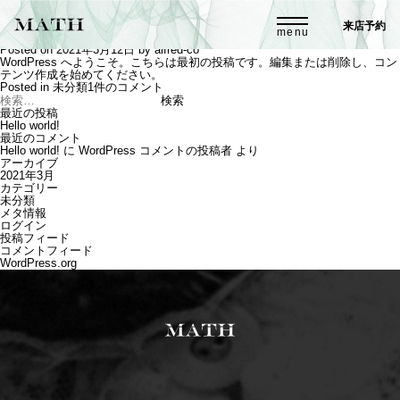
2021年3月
来店予約
Hello world!
Posted on
2021年3月12日
by
alfred-co
WordPress へようこそ。こちらは最初の投稿です。編集または削除し、コン
テンツ作成を始めてください。
Hello
Posted in
未分類
1件のコメント
検
world!
索:
へ
最近の投稿
の
Hello world!
最近のコメント
Hello world!
に
WordPress コメントの投稿者
より
アーカイブ
2021年3月
カテゴリー
未分類
メタ情報
ログイン
投稿フィード
コメントフィード
WordPress.org